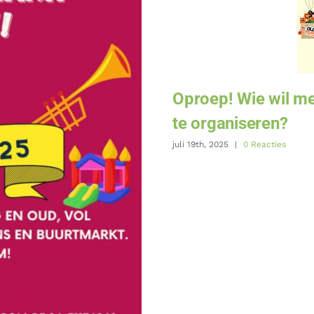
Oproep! Wie wil me
te organiseren?
juli 19th, 2025
|
0 Reacties