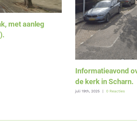
k, met aanleg
).
Informatieavond ov
de kerk in Scharn.
juli 19th, 2025
|
0 Reacties