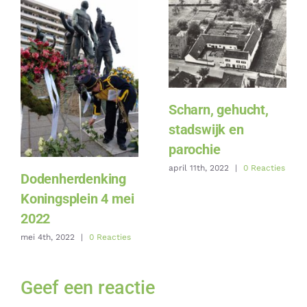
Scharn, gehucht,
stadswijk en
parochie
april 11th, 2022
|
0 Reacties
Dodenherdenking
Koningsplein 4 mei
2022
mei 4th, 2022
|
0 Reacties
Geef een reactie