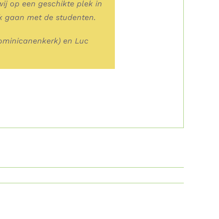
ij op een geschikte plek in
ek gaan met de studenten.
Dominicanenkerk) en Luc