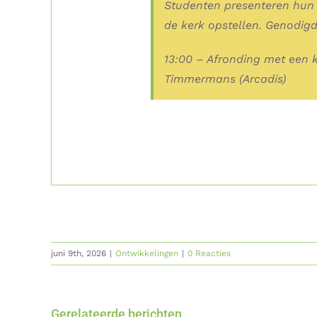
Studenten presenteren hun 
de kerk opstellen. Genodig
13:00 – Afronding met een 
Timmermans (Arcadis)
juni 9th, 2026
|
Ontwikkelingen
|
0 Reacties
Gerelateerde berichten