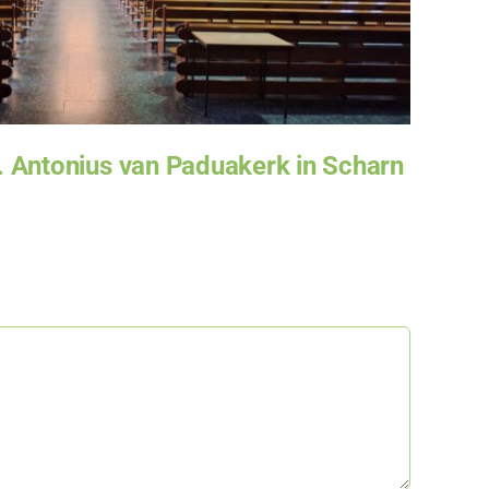
Bu
 Antonius van Paduakerk in Scharn
vo
juni 