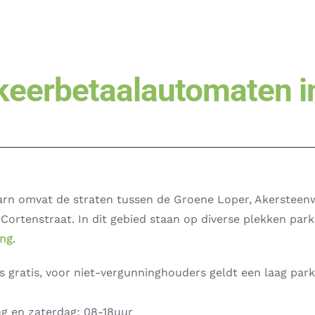
keerbetaalautomaten i
harn omvat de straten tussen de Groene Loper, Akerstee
ortenstraat. In dit gebied staan op diverse plekken par
ing
.
 gratis, voor niet-vergunninghouders geldt een laag parke
ag en zaterdag: 08-18uur