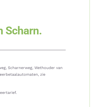
n Scharn.
nweg, Scharnerweg, Wethouder van
keerbetaalautomaten, zie
ertarief.