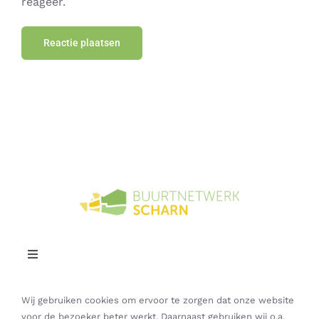
reageer.
Toggle
Navigation
Contact
Wij gebruiken cookies om ervoor te zorgen dat onze website
voor de bezoeker beter werkt. Daarnaast gebruiken wij o.a.